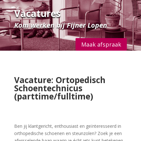
Vacatures
Kom werken bij Fijner Lopen
Maak afspraak
Vacature: Ortopedisch
Schoentechnicus
(parttime/fulltime)
Ben jij klantgericht, enthousiast en geïnteresseerd in
orthopedische schoenen en steunzolen? Zoek je een
afwisselende baan waarin je écht iets kunt betekenen