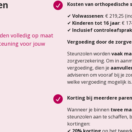
en

Kosten van orthopedische 
✔
Volwassenen
: € 219,25 (in
✔
Kinderen tot 16 jaar
: € 17
✔
Inclusief controleafspra
den volledig op maat
Vergoeding door de zorgve
teuning voor jouw
Steunzolen worden
vaak ma
zorgverzekering. Om in aan
vergoeding, dien je
aanvulle
adviseren om vooraf bij je z
welke vergoeding mogelijk is.

Korting bij meerdere pare
Wanneer je binnen
twee ma
steunzolen aan te schaffen, 
kortingen:
✔
20% korting
op het tweed