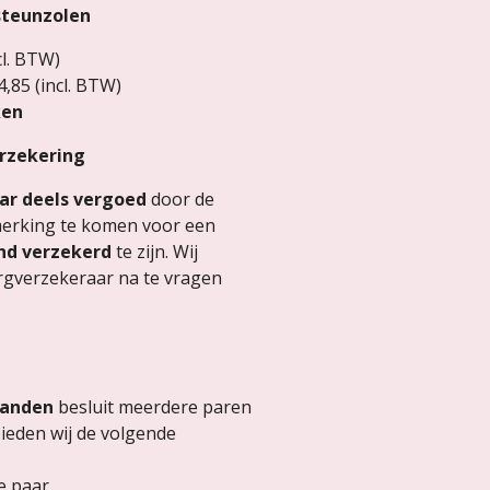
steunzolen
cl. BTW)
4,85 (incl. BTW)
ken
rzekering
ar deels vergoed
door de
merking te komen voor een
nd verzekerd
te zijn. Wij
orgverzekeraar na te vragen
n
anden
besluit meerdere paren
bieden wij de volgende
e paar