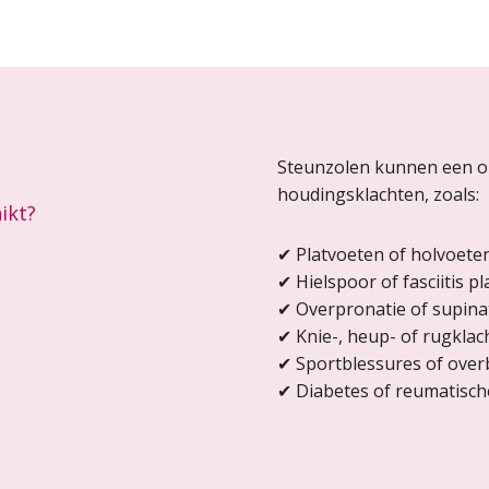
Steunzolen kunnen een opl
houdingsklachten, zoals:
ikt?
✔
Platvoeten of holvoete
✔
Hielspoor of fasciitis pl
✔
Overpronatie of supinat
✔
Knie-, heup- of rugkla
✔
Sportblessures of over
✔
Diabetes of reumatisc