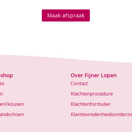
Maak afspraak
shop
Over Fijner Lopen
es
Contact
en
Klachtenprocedure
en/kousen
Klachtenformulier
andschoen
Klanttevredenheidsonderz