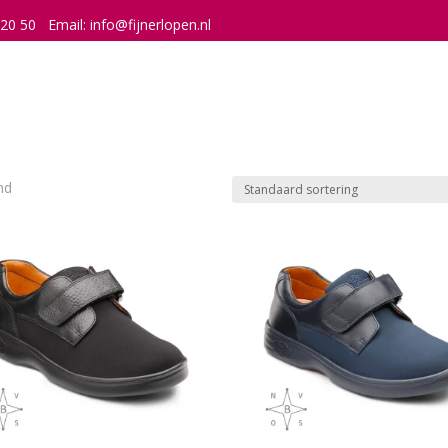
 20 50
Email:
info@fijnerlopen.nl
nd